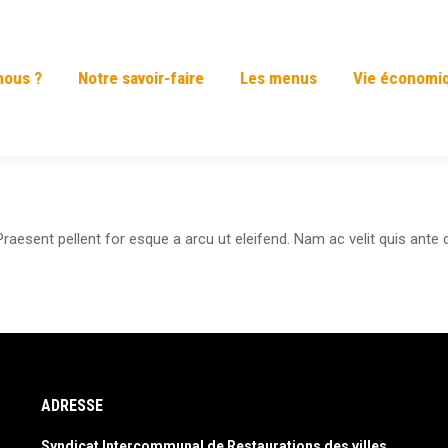
nous ?
Notre savoir-faire
Les menus
Vie économi
raesent pellent for esque a arcu ut eleifend. Nam ac velit quis ante d
ADRESSE
Syndicat Intercommunal de Restaurations des villes